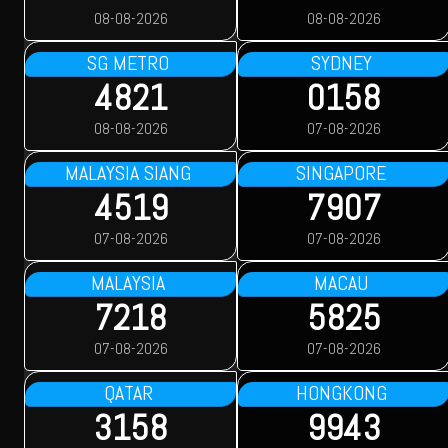
08-08-2026
08-08-2026
SG METRO
SYDNEY
4821
0158
08-08-2026
07-08-2026
MALAYSIA SIANG
SINGAPORE
4519
7907
07-08-2026
07-08-2026
MALAYSIA
MACAU
7218
5825
07-08-2026
07-08-2026
QATAR
HONGKONG
3158
9943