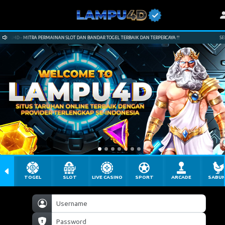
U4D - MITRA PERMAINAN SLOT DAN BANDAR TOGEL TERBAIK DAN TERPERCAYA !!
SELAMA
TOGEL
SLOT
LIVE CASINO
SPORT
ARCADE
SABU