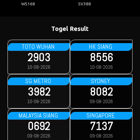
WS168
SV388
Togel Result
TOTO WUHAN
HK SIANG
2903
8556
10-08-2026
10-08-2026
SG METRO
SYDNEY
3982
8082
10-08-2026
09-08-2026
MALAYSIA SIANG
SINGAPORE
0692
7137
09-08-2026
09-08-2026