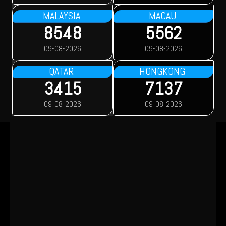
MALAYSIA
MACAU
8548
5562
09-08-2026
09-08-2026
QATAR
HONGKONG
3415
7137
09-08-2026
09-08-2026