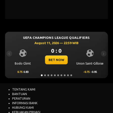
ONS LEAGUE QUALIFIERS
SPAIN 
11, 2026 — 22:59 WIB
August 16, 20
0 : 0
0 
Previous
Next
BET NOW
BET
Union Saint-Gilloise
Sevilla
-0.75
-0.95
0.25
0.95
TENTANG KAMI
BANTUAN
PERATURAN
INFORMASI BANK
HUBUNGI KAMI
KEBIJAKAN PRIVASI