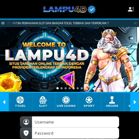
D - MITRA PERMAINAN SLOT DAN BANDAR TOGEL TERBAIK DAN TERPERCAYA !!
SELAMAT
TOGEL
SLOT
LIVE CASINO
SPORT
ARCADE
SABU