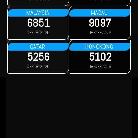
MALAYSIA
MACAU
6851
9097
08-08-2026
08-08-2026
QATAR
HONGKONG
5256
5102
08-08-2026
08-08-2026