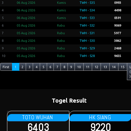
3
06 Aug 2026
Kamis
TWH - 535
0993
4
06 Aug 2026
Kamis
TWH - 534
4498
5
06 Aug 2026
Kamis
TWH - 533
0591
6
05 Aug 2026
Rabu
TWH - 532
9069
7
05 Aug 2026
Rabu
TWH - 531
5977
8
05 Aug 2026
Rabu
TWH - 530
3862
9
05 Aug 2026
Rabu
TWH - 529
2468
10
05 Aug 2026
Rabu
TWH - 528
9655
First
1
2
3
4
5
6
7
8
9
10
11
12
13
14
15
(
)
Togel Result
TOTO WUHAN
HK SIANG
6403
9220