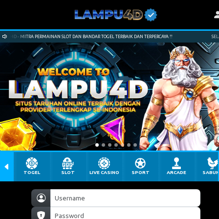
4D - MITRA PERMAINAN SLOT DAN BANDAR TOGEL TERBAIK DAN TERPERCAYA !!
SELAMAT
TOGEL
SLOT
LIVE CASINO
SPORT
ARCADE
SABU